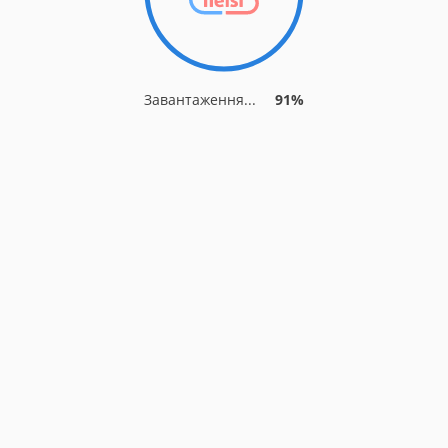
Завантаження...
91%