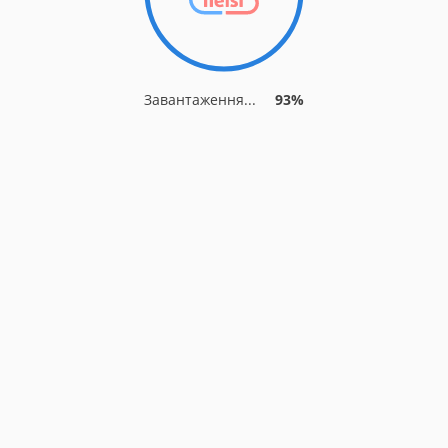
Завантаження...
93%