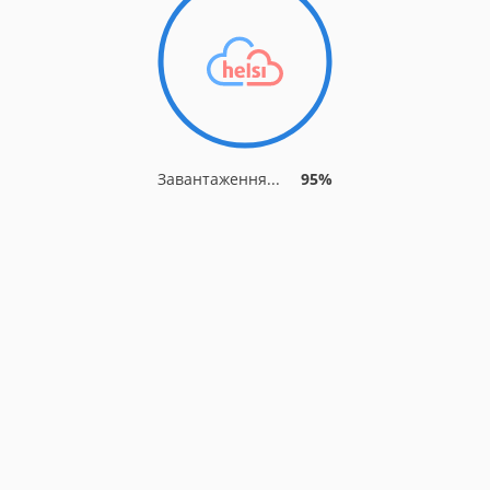
Завантаження...
95%