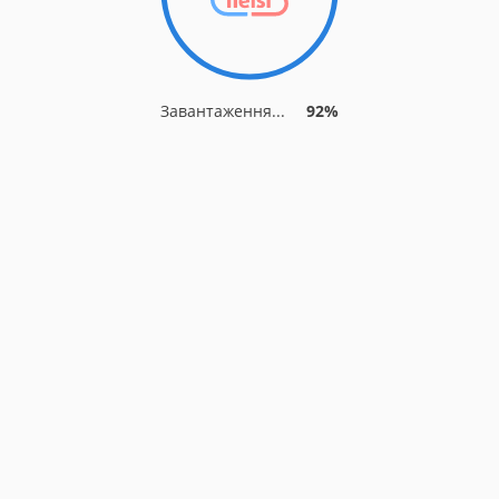
Завантаження...
92%