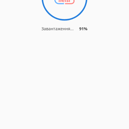
Завантаження...
91%