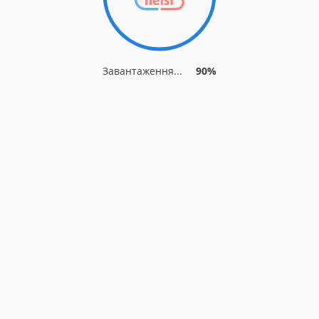
Завантаження...
90%