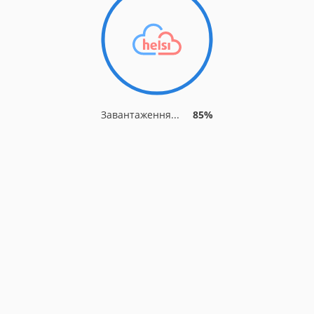
Завантаження...
92%