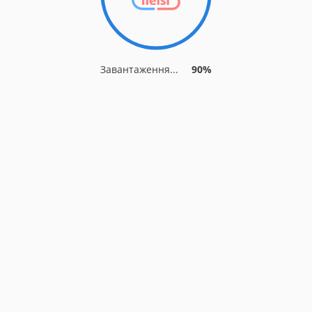
Завантаження...
90%