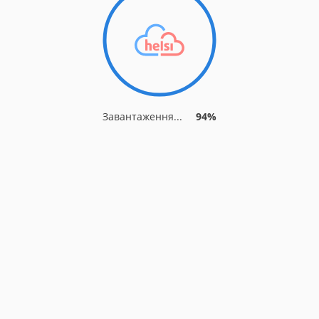
Завантаження...
94%