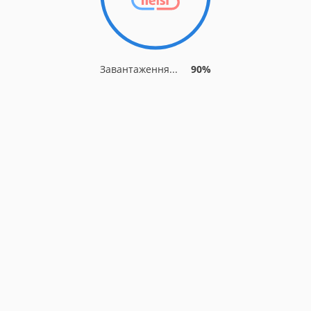
Завантаження...
90%