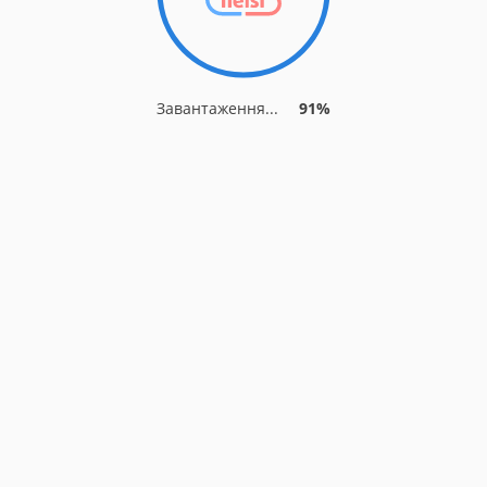
Завантаження...
91%