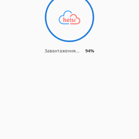
Завантаження...
94%