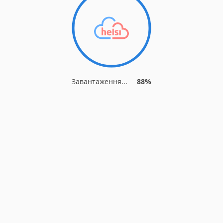
Завантаження...
91%