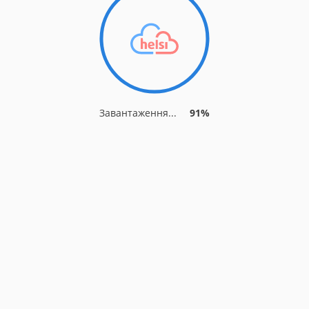
Завантаження...
91%