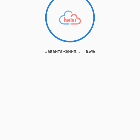
Завантаження...
89%