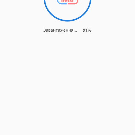
Завантаження...
91%