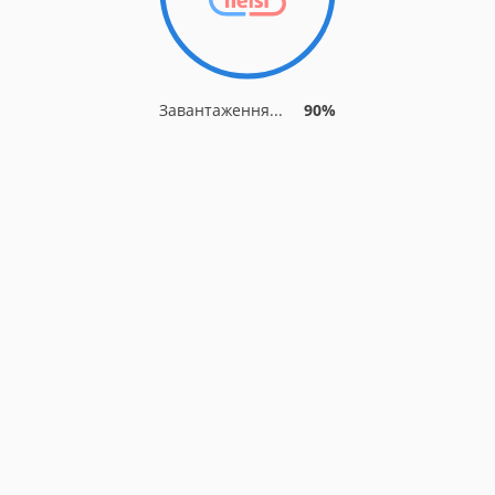
Завантаження...
90%