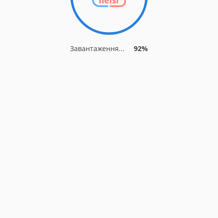
Завантаження...
92%