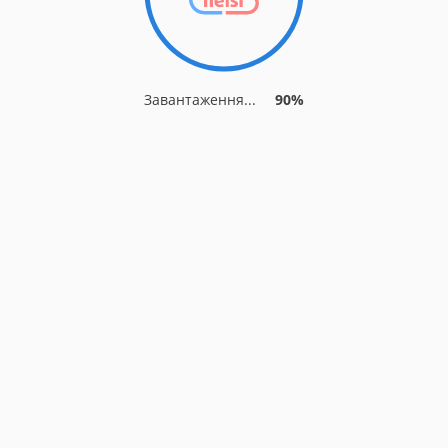
Завантаження...
90%