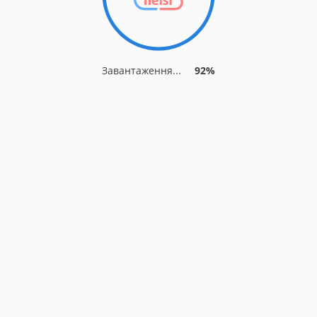
Завантаження...
92%