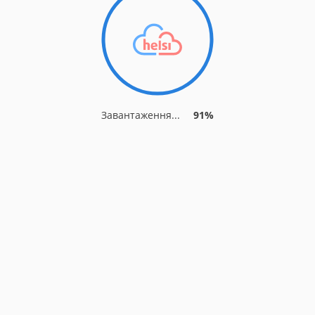
Завантаження...
91%