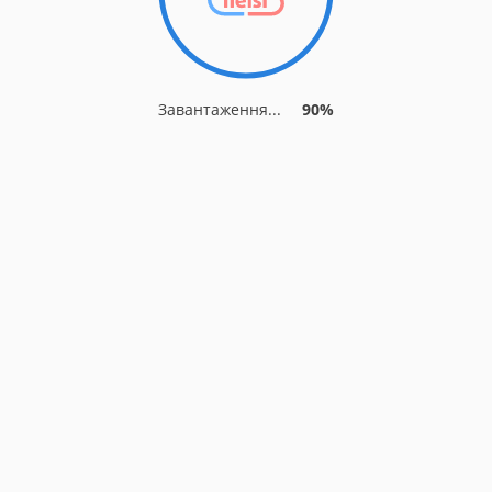
Завантаження...
90%