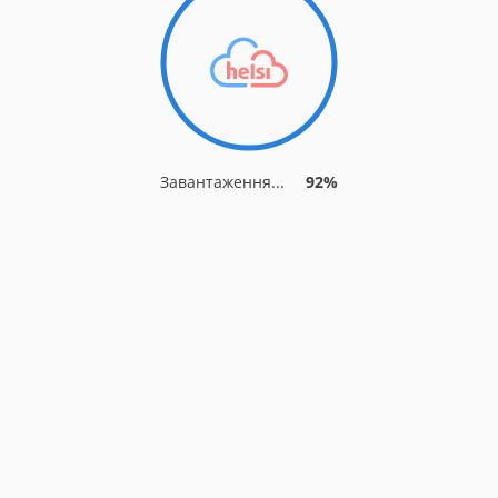
Завантаження...
92%