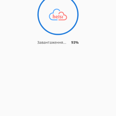
Завантаження...
93%