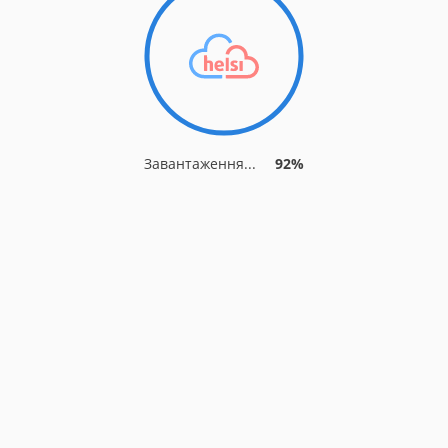
Завантаження...
92%