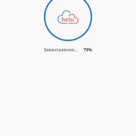
Завантаження...
85%