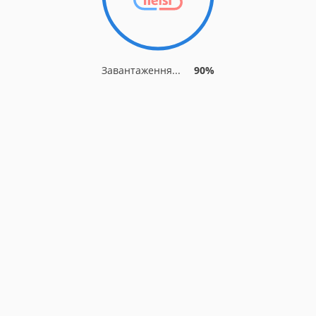
Завантаження...
90%