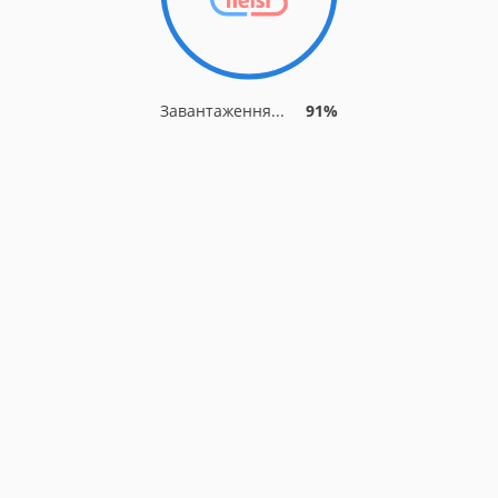
Завантаження...
91%