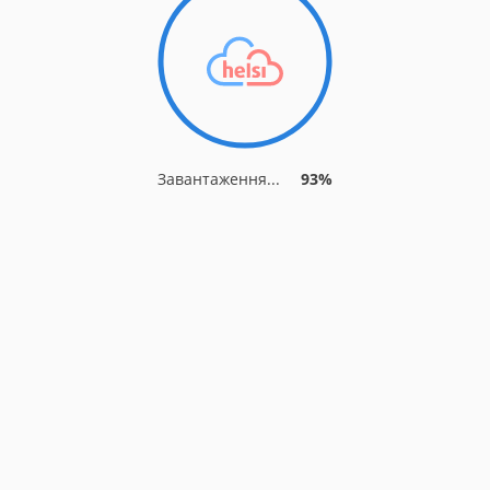
Завантаження...
93%