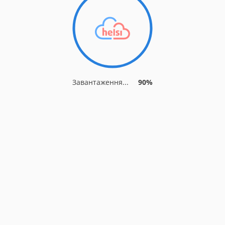
Завантаження...
90%