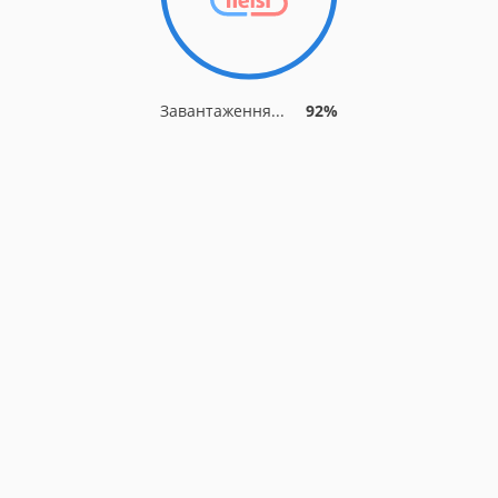
Завантаження...
92%