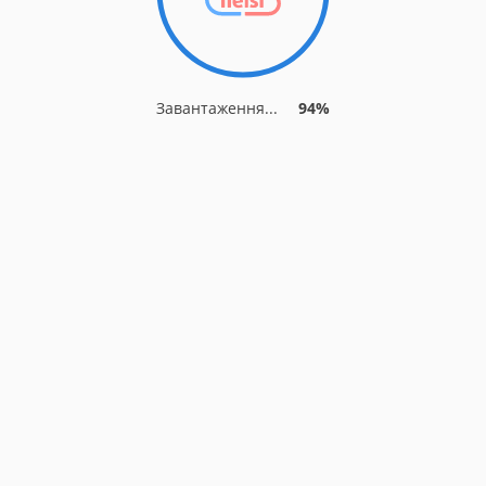
Завантаження...
94%