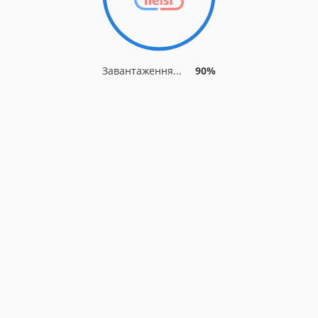
Завантаження...
90%