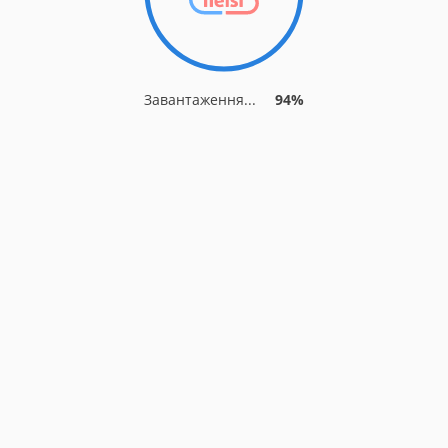
Завантаження...
94%