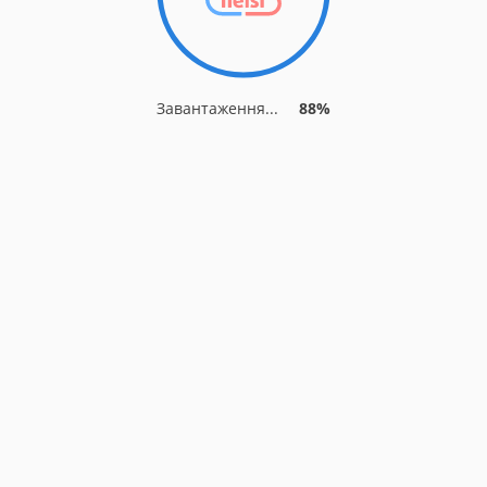
Завантаження...
88%