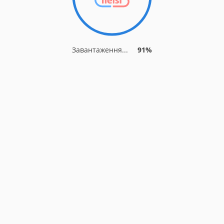
Завантаження...
91%