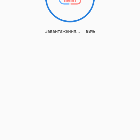
Завантаження...
88%