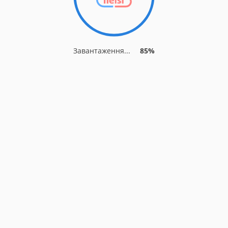
Завантаження...
92%