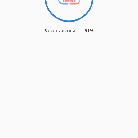
Завантаження...
91%