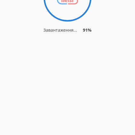
Завантаження...
91%