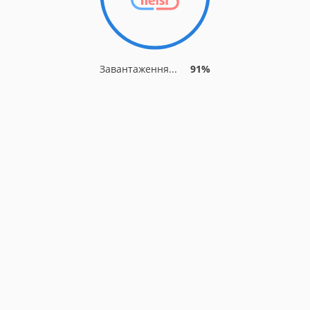
Завантаження...
91%