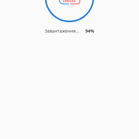
Завантаження...
94%