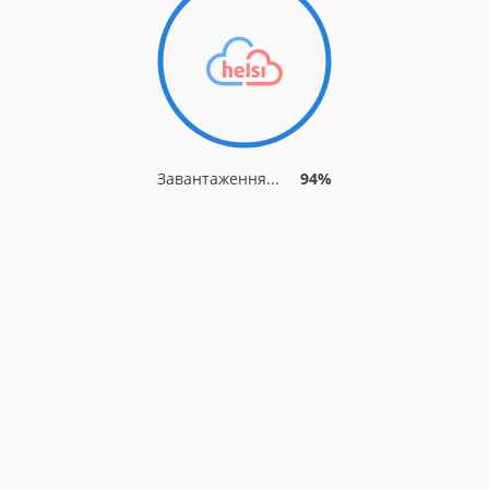
Завантаження...
94%