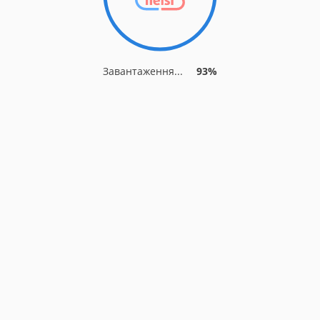
Завантаження...
93%