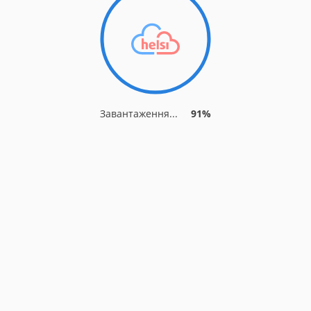
Завантаження...
91%