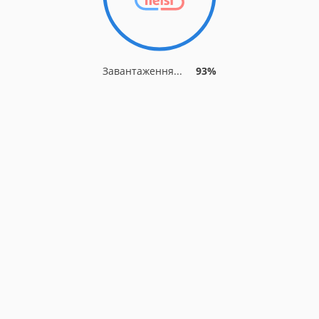
Завантаження...
93%