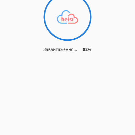
Завантаження...
86%