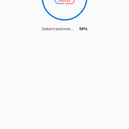
Завантаження...
88%