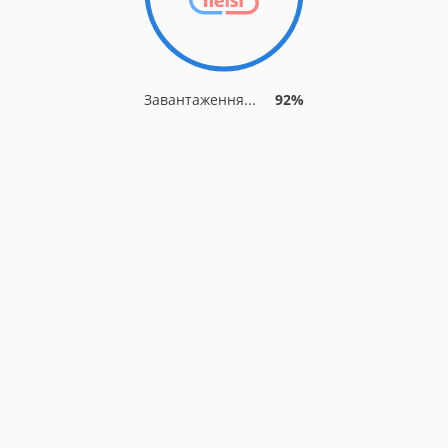
Завантаження...
92%