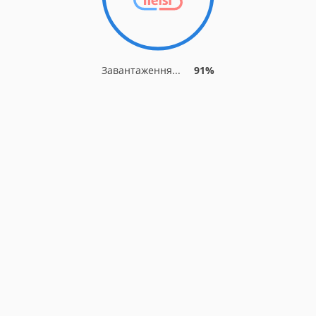
Завантаження...
91%